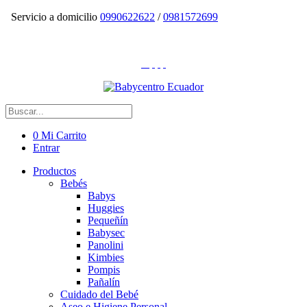
Servicio a domicilio
0990622622
/
0981572699
0
Mi Carrito
Entrar
Productos
Bebés
Babys
Huggies
Pequeñín
Babysec
Panolini
Kimbies
Pompis
Pañalín
Cuidado del Bebé
Aseo e Higiene Personal